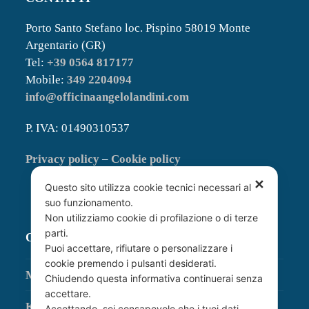
Porto Santo Stefano loc. Pispino 58019 Monte
Argentario (GR)
Tel:
+39 0564 817177
Mobile:
349 2204094
info@officinaangelolandini.com
P. IVA: 01490310537
Privacy policy
–
Cookie policy
✕
Questo sito utilizza cookie tecnici necessari al
suo funzionamento.
Non utilizziamo cookie di profilazione o di terze
parti.
OFFICINA AUTORIZZATA
Puoi accettare, rifiutare o personalizzare i
cookie premendo i pulsanti desiderati.
MTU
Chiudendo questa informativa continuerai senza
accettare.
Kohler
Accettando, sei consapevole che i tuoi dati