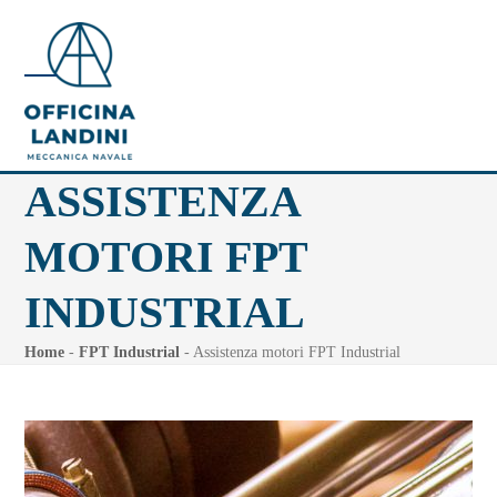
Skip
to
content
Open
Close
mobile
mobile
menu
menu
ASSISTENZA
MOTORI FPT
INDUSTRIAL
Home
-
FPT Industrial
-
Assistenza motori FPT Industrial