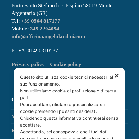
Porto Santo Stefano loc. Pispino 58019 Monte
Argentario (GR)
Tel:
+39 0564 817177
Mobile:
349 2204094
info@officinaangelolandini.com
P. IVA: 01490310537
Privacy policy
–
Cookie policy
✕
Questo sito utilizza cookie tecnici necessari al
suo funzionamento.
Non utilizziamo cookie di profilazione o di terze
parti.
OFFICINA AUTORIZZATA
Puoi accettare, rifiutare o personalizzare i
cookie premendo i pulsanti desiderati.
MTU
Chiudendo questa informativa continuerai senza
accettare.
Kohler
Accettando, sei consapevole che i tuoi dati
personali possono essere raccolti allo scopo di