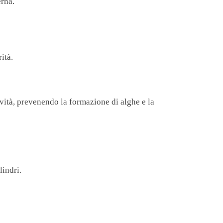
erna.
ità.
ività, prevenendo la formazione di alghe e la
lindri.