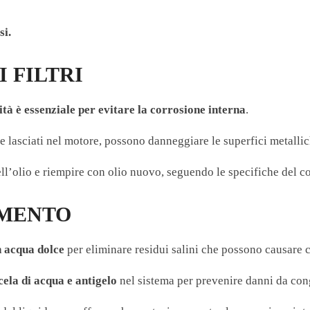
si.
 FILTRI
ità è essenziale per evitare la corrosione interna
.
e lasciati nel motore, possono danneggiare le superfici metallic
dell’olio e riempire con olio nuovo, seguendo le specifiche del co
AMENTO
n acqua dolce
per eliminare residui salini che possono causare 
cela di acqua e antigelo
nel sistema per prevenire danni da co