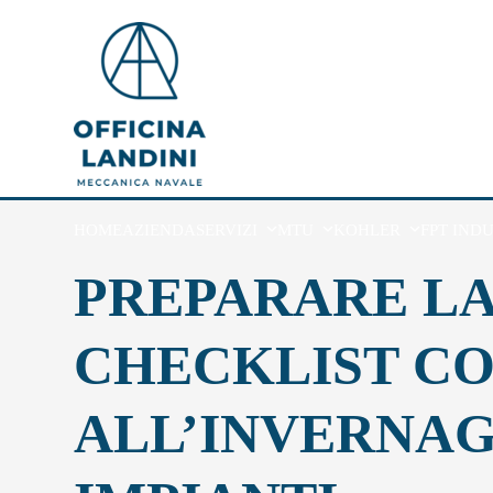
Skip
to
content
HOME
AZIENDA
SERVIZI
MTU
KOHLER
FPT IND
PREPARARE LA
CHECKLIST CO
ALL’INVERNAG