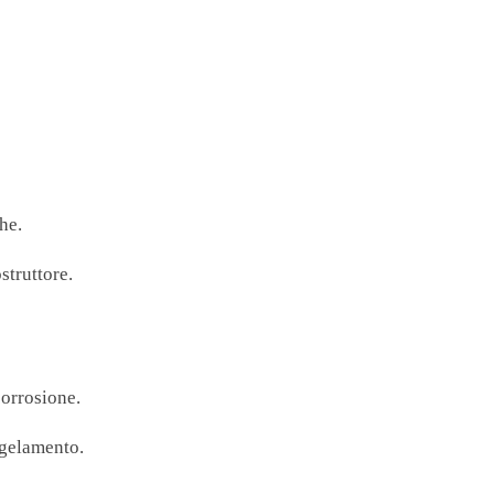
he.
struttore.
corrosione.
ngelamento.