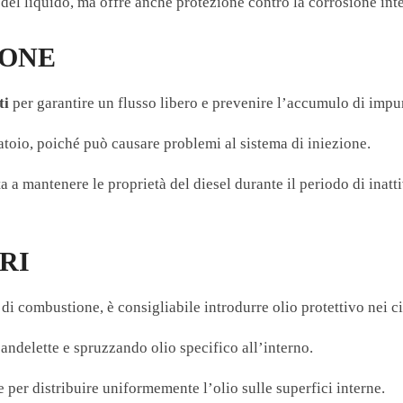
del liquido, ma offre anche protezione contro la corrosione int
IONE
ti
per garantire un flusso libero e prevenire l’accumulo di impur
atoio, poiché può causare problemi al sistema di iniezione.
a a mantenere le proprietà del diesel durante il periodo di inatt
RI
di combustione, è consigliabile introdurre olio protettivo nei ci
candelette e spruzzando olio specifico all’interno.
per distribuire uniformemente l’olio sulle superfici interne.